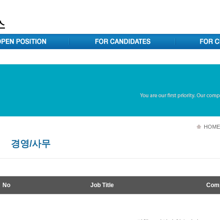
HOME
경영/사무
No
Job Title
Com