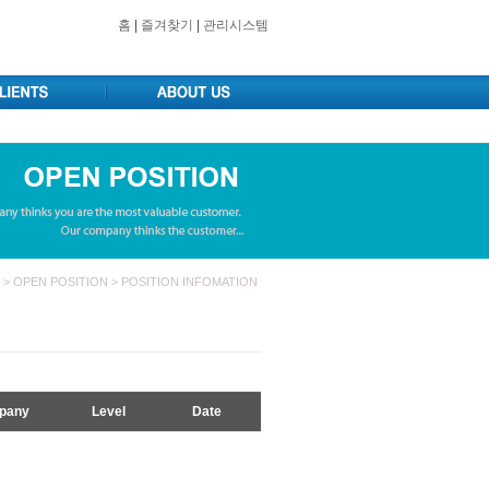
홈
|
즐겨찾기
|
관리시스템
>
OPEN POSITION >
POSITION INFOMATION
pany
Level
Date