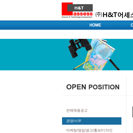
전체채용공고
경영/사무
마케팅/영업/광고/홍보/디자인