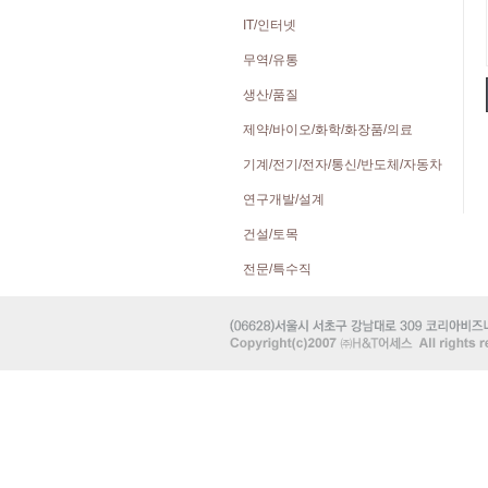
IT/인터넷
무역/유통
생산/품질
제약/바이오/화학/화장품/의료
기계/전기/전자/통신/반도체/자동차
연구개발/설계
건설/토목
전문/특수직