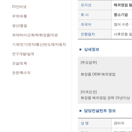
포지션
해외영업 
IT/인터넷
회 사
중소기업
무역/유통
외국어
영어 수준 :
생산/품질
진행절차
서류전형 및
제약/바이오/화학/화장품/의료
기계/전기/전자/통신/반도체/자동차
■ 상세정보
연구개발/설계
[주요업무]
건설/토목
전문/특수직
화장품 ODM 해외영업
[자격요건]
화장품 해외영업 경력 15년이상
■ 담당컨설턴트 정보
성 명
관리자